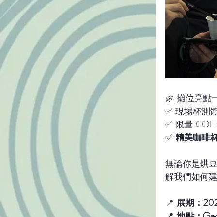
🌿 攤位亮點
✅ 現場杯測
✅ 限量 CO
✅ 
精美咖啡
無論你是烘
解我們如何
📍 
展期：2025
📍 
地點：Geor