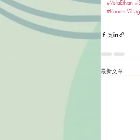
#VelaEthan
#
#RoasterVilla
最新文章