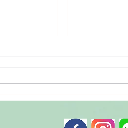
與風味：你最喜歡哪一
從藥草味到驚艷風味：
改造之路!