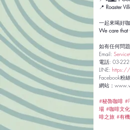
📍 
Roaster
一起來喝好
We care that 
如有任何問
Email: 
Servic
電話: 03-222
LINE: 
https:/
Facebook粉
網站：www.vel
#秘魯咖啡
#P
場
#咖啡文化
啡之旅
#有