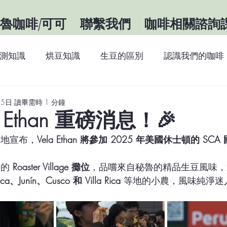
魯咖啡/可可
聯繫我們
咖啡相關諮詢
測知識
烘豆知識
生豆的區別
認識我們的咖啡
識
咖啡知識
關於祕魯
最新消息
15日
讀畢需時 1 分鐘
la Ethan 重磅消息！🎉
奮地宣布，
Vela Ethan 將參加 2025 年美國休士頓的 SC
的 
Roaster Village 攤位
，品嚐來自秘魯的精品生豆風味，
ca、Junín、Cusco 和 Villa Rica
 等地的小農，風味純淨迷