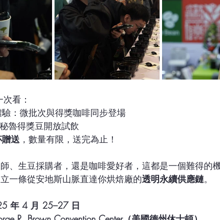
一次看：
體驗：微批次與得獎咖啡同步登場
E 秘魯得獎豆開放試飲
杯贈送
，數量有限，送完為止！
豆師、生豆採購者，還是咖啡愛好者，這都是一個難得的
建立一條從安地斯山脈直達你烘焙廠的
透明永續供應鏈
。
 年 4 月 25–27 日
ge R. Brown Convention Center（美國德州休士頓）