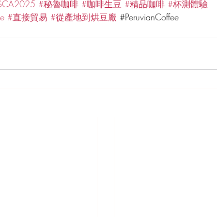
SCA2025
#秘魯咖啡
#咖啡生豆
#精品咖啡
#杯測體驗
ge
#直接貿易
#從產地到烘豆廠
#PeruvianCoffee