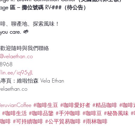
 Village 區 – 攤位號碼 RV-###（待公告）
咖啡、聊產地、探索風味！
you care. 🌱
題歡迎隨時與我們聯絡
e@velaethan.co
8968
/lin.ee/iq95yJL
絲專頁：維啦怡森 Vela Ethan
aethan.co
eruvianCoffee
#咖啡生豆
#咖啡愛好者
#精品咖啡
#咖啡
#咖啡生活
#咖啡品鑒
#手沖咖啡
#咖啡豆
#秘魯風味
機咖啡
#可持續咖啡
#公平貿易咖啡
#雨林咖啡