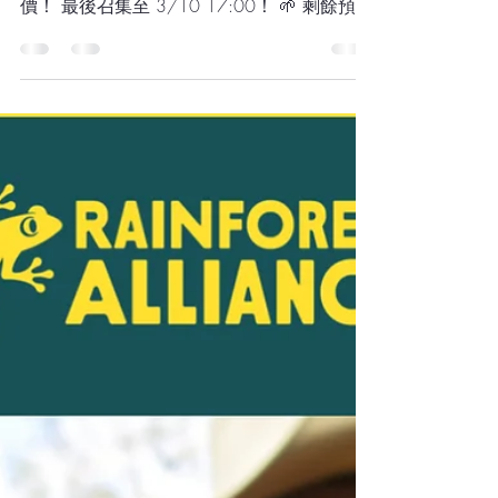
秘魯咖啡生豆到貨預購最
後召集 ✨
📢 Vela Ethan 3月新貨即將到港，最後預購機
會！ 本批預購優惠即將截止，錯過就回復原
價！ 最後召集至 3/10 17:00！ 🌱 剩餘預購
結餘 ： ✅ Lululala 120KG ✅ 茉葛麗娜 60KG
✅ 小甜心 2300KG ✅ COE #7 ...