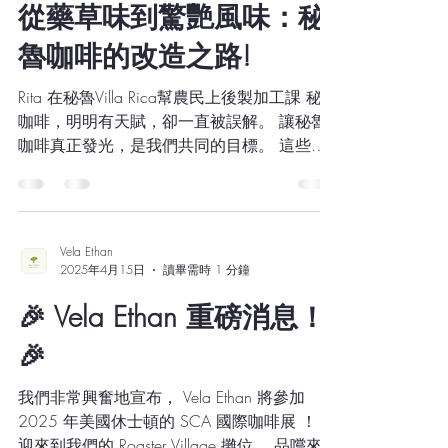
Vela Ethan
2025年8月13日
讀畢需時 2 分鐘
從藥草味到驚艷風味：秘
魯咖啡的改造之路!
Rita 在秘魯Villa Rica幫農民上後製加工課 秘魯
咖啡，明明有天賦，卻一直被誤解。 讓秘魯
咖啡真正發光，是我們共同的目標。 這些
年，我們深耕在秘魯的土地上，陪伴咖啡生產
者走過無數挑戰。這片高山與陽光孕育的咖
啡，理應擁有世界級的風味，但現實卻並非如
此。...
Vela Ethan
2025年4月15日
讀畢需時 1 分鐘
🎉 Vela Ethan 重磅消息！