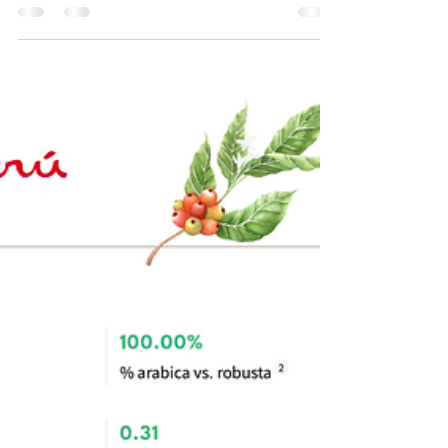
Vela Ethan
2024年8月20日
讀畢需時 2 分鐘
秘魯的雨林聯盟咖啡認證
Vela Ethan 公司作為雨林咖啡認證的成員，也
是專門經營秘魯咖啡產區者。那秘魯的雨林咖
啡又是如何呢？ 1. 秘魯咖啡產區概況 秘魯的
咖啡主要種植在亞馬遜河流域上游的高海拔地
區，這些地區位於安第斯山脈和雨林之間，海
拔範圍為1,000至1,800米。這裡的獨特環境
造就了...