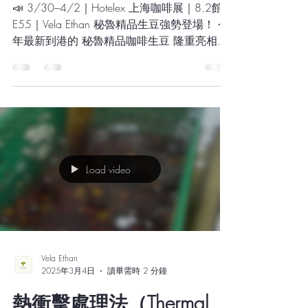
📢 秘魯咖啡新品到貨杯測
會來了！
📣 3/30–4/2｜Hotelex 上海咖啡展｜8.2館
E55｜Vela Ethan 秘魯精品生豆強勢登場！ 今
年最新到港的 秘魯精品咖啡生豆 隆重亮相，
我們帶來了多款限量特色批次，包含： ✨ 被
搶購一空的 SL09 ✨ 來自 COE 冠軍莊園的黃
色瑰夏 ✨ 話題品種...
Load video