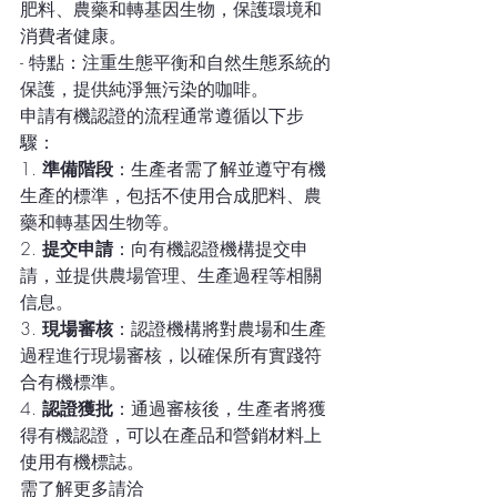
肥料、農藥和轉基因生物，保護環境和
消費者健康。
- 特點：注重生態平衡和自然生態系統的
保護，提供純淨無污染的咖啡。
申請有機認證的流程通常遵循以下步
驟：
1. 
準備階段
：生產者需了解並遵守有機
生產的標準，包括不使用合成肥料、農
藥和轉基因生物等。
2. 
提交申請
：向有機認證機構提交申
請，並提供農場管理、生產過程等相關
信息。
3. 
現場審核
：認證機構將對農場和生產
過程進行現場審核，以確保所有實踐符
合有機標準。
4. 
認證獲批
：通過審核後，生產者將獲
得有機認證，可以在產品和營銷材料上
使用有機標誌。
需了解更多請洽 