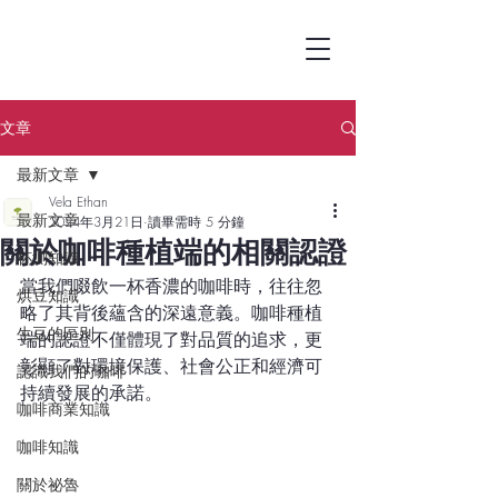
文章
最新文章
Vela Ethan
最新文章
2024年3月21日
讀畢需時 5 分鐘
關於咖啡種植端的相關認證
杯測知識
當我們啜飲一杯香濃的咖啡時，往往忽
烘豆知識
略了其背後蘊含的深遠意義。咖啡種植
生豆的區別
端的認證不僅體現了對品質的追求，更
彰顯了對環境保護、社會公正和經濟可
認識我們的咖啡
持續發展的承諾。
咖啡商業知識
咖啡知識
關於祕魯