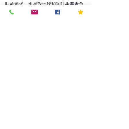
味的追求，也是對地球和咖啡生產者負
責任的態度的體現。每一次選擇，都有
助於推動整個咖啡產業朝著更加綠色、
公平和可持續的方向發展。
一切只因為我們在乎你在乎的 We Care 
That You Care
-----------------------------------
 如有問題，歡迎聯繫我們：
電話: 03-2228968
 LINE: 
https://lin.ee/tWpIE3c
#2023台灣國際咖啡
展
#TaiwanInternationalCoffeeShow2023
#秘魯音樂
#秘魯舞蹈
#秘魯文化
#秘魯
時尚
#秘魯羊駝
#COE秘魯杯測會
#杯
測會
#Cupping
#VE女神
#天空之城神
聖山谷