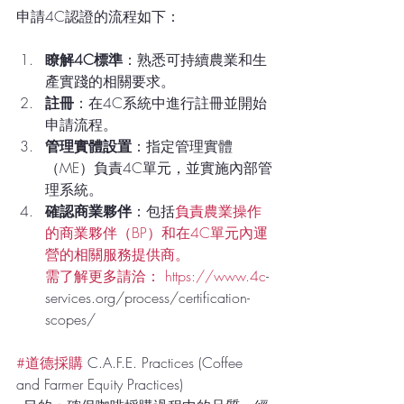
申請4C認證的流程如下：
瞭解4C標準
：熟悉可持續農業和生
產實踐的相關要求。
註冊
：在4C系統中進行註冊並開始
申請流程。
管理實體設置
：指定管理實體
（ME）負責4C單元，並實施內部管
理系統。
確認商業夥伴
：包括
負責農業操作
的商業夥伴（BP）和在4C單元內運
營的相關服務提供商。
需了解更多請洽： https://www.4c
-
services.org/process/certification-
scopes/
#道德採購
 C.A.F.E. Practices (Coffee 
and Farmer Equity Practices)