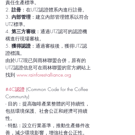
責任生產標準。
2. 
註冊
：在UTZ認證體系內進行註冊。
3. 
內部管理
：建立內部管理體系以符合
UTZ標準。
4. 
第三方審核
：通過UTZ認可的認證機
構進行現場審核。
5. 
獲得認證
：通過審核後，獲得UTZ認
證標識。
由於UTZ現已與雨林聯盟合併，原有的
UTZ認證信息可在雨林聯盟的官方網站上
找到 
www.rainforest-alliance.org
#4C認證
 (Common Code for the Coffee 
Community)
- 目的：提高咖啡產業整體的可持續性，
包括環境保護、社會公正和經濟可持續
性。
- 特點：設立行業基準，推動生產條件改
善，減少環境影響，增強社會公正性。