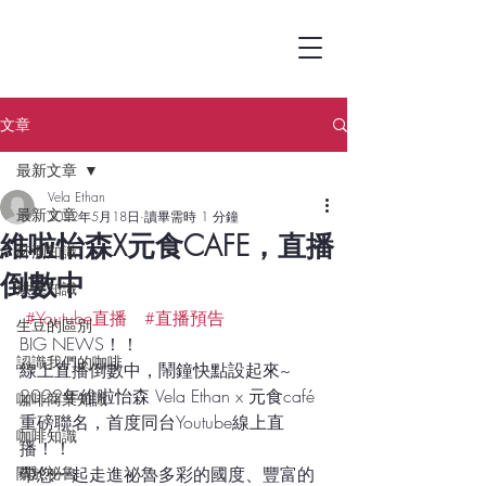
文章
最新文章
Vela Ethan
最新文章
2022年5月18日
讀畢需時 1 分鐘
維啦怡森X元食CAFE，直播
杯測知識
倒數中
烘豆知識
#Youtube直播
#直播預告
生豆的區別
BIG NEWS！！
認識我們的咖啡
線上直播倒數中，鬧鐘快點設起來~
2022年維啦怡森 Vela Ethan x 元食café 
咖啡商業知識
重磅聯名，首度同台Youtube線上直
咖啡知識
播！！
關於祕魯
帶您一起走進祕魯多彩的國度、豐富的