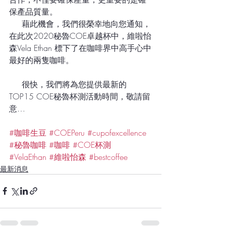
保產品質量。
     藉此機會，我們很榮幸地向您通知，
在此次2020秘魯COE卓越杯中，維啦怡
森Vela Ethan 標下了在咖啡界中高手心中
最好的兩隻咖啡。 
     很快，我們將為您提供最新的
TOP15 COE秘魯杯測活動時間，敬請留
意…
#咖啡生豆
#COEPeru
#cupofexcellence
#秘魯咖啡
#咖啡
#COE杯測
#VelaEthan
#維啦怡森
#bestcoffee
最新消息