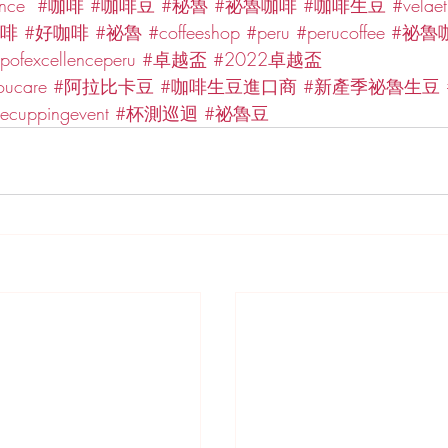
ence
#咖啡
#咖啡豆
#秘魯
#祕魯咖啡
#咖啡生豆
#velae
咖啡
#好咖啡
#祕魯
#coffeeshop
#peru
#perucoffee
#祕魯
pofexcellenceperu
#卓越盃
#2022卓越盃
oucare
#阿拉比卡豆
#咖啡生豆進口商
#新產季祕魯生豆
eecuppingevent
#杯測巡迴
#祕魯豆