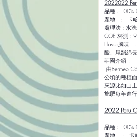
2022022 Per
品種 : 100% 
產地   :  
處理法 : 水洗
COE 杯測 : 
Flavor風
酸、尾韻綿
莊園介紹：
 由Bermeo Córdova 家族管理的“La Bola”莊園繼續由 Bermeo Córdova 家族管理。2
公頃的種植面
來源比如山
施肥每年進行 
2022 Peru 
品種 : 100% 
產地    : 