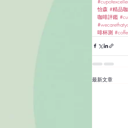
#cupofexcell
怡森
#精品
咖啡評鑑
#cu
#wecarethaty
啡杯測
#coff
最新文章