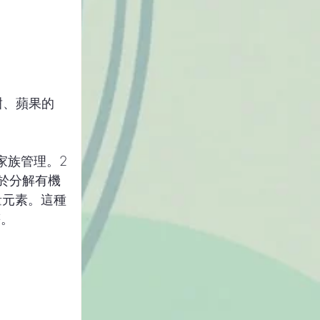
香甜、蘋果的
於分解有機
量元素。這種
等。