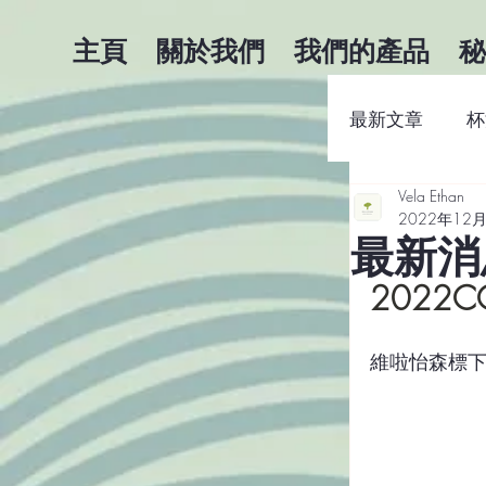
主頁
關於我們
我們的產品
秘
最新文章
杯
Vela Ethan
咖啡商業知
2022年12
最新消息
2022C
維啦怡森標下