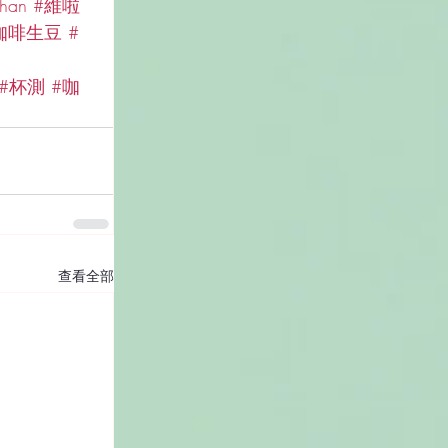
than
#維啦
咖啡生豆
#
#杯測
#咖
查看全部