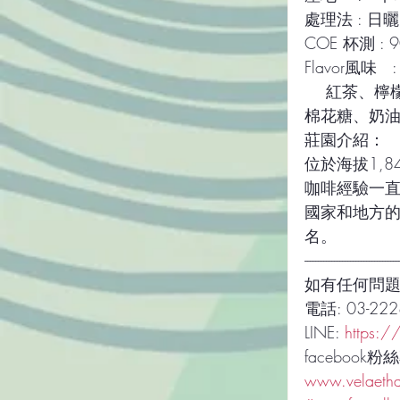
處理法 : 日曬
COE 杯測 : 
Flavor風味   :
    紅茶、檸檬味餅乾、茉莉花、水果茶、焦糖布丁、荔枝、巧克力、熱帶水果、
棉花糖、奶
莊園介紹：
位於海拔1,8
咖啡經驗一直
國家和地方的
名。
-----------------------------------
如有任何問
電話: 03-222
LINE: 
https:/
facebook粉
www.velaeth