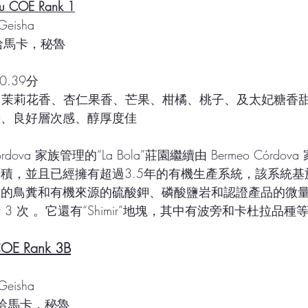
u COE Rank 1
Geisha
 卡哈馬卡，秘魯
90.39分
味   : 茉莉花香、杏仁果香、芒果、柑橘、桃子、及太妃糖
長、良好層次感、醇厚度佳
積，並且已經擁有超過3.5年的有機生產系統，該系統基
上的鳥糞和有機來源的硫酸鉀、磷酸鹽岩和認證產品的微
3 次 。它還有“Shimir”地塊，其中有波旁和卡杜拉品種
COE Rank 3B
Geisha
  卡哈馬卡，秘魯