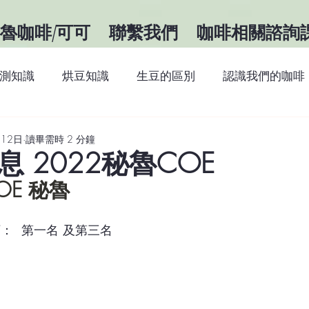
魯咖啡/可可
聯繫我們
咖啡相關諮詢
測知識
烘豆知識
生豆的區別
認識我們的咖啡
識
咖啡知識
關於祕魯
最新消息
月12日
讀畢需時 2 分鐘
 2022秘魯COE
OE 秘魯
：  第一名 及第三名