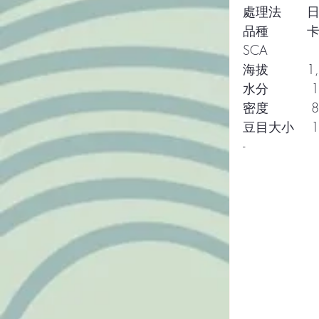
處理法　　日曬 (
品種　　　卡杜拉(
SCA          
海拔　　　1,6
水分　　    1
密度　　    8
豆目大小    1
-