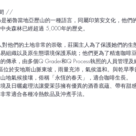
間 //
中央森林已經超過 5,000年的歷史。
貿易組織以及原⽣態環境保護系統；他們更為了精進咖啡
傳承，由多個Q Grader和Q Process執照的⼈員管理
帶山地氣候接壤，俗稱「永恆的春天」，適合咖啡生長。
，非常適合各種冷熱飲品及沖煮手法。