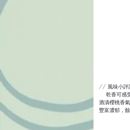
// 風味小評
    乾香可感受到濃郁的草莓及橡木桶的酒香氣。入口主調同樣以紅酒、威士忌、
酒漬櫻桃香
豐富濃郁，