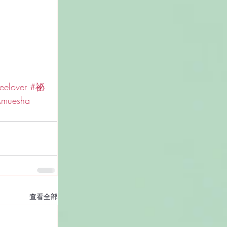
eelover
#祕
uesha 
查看全部