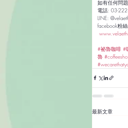
如有任何問題
電話: 03-222
LINE: @velaet
facebook粉
www.velaeth
#祕魯咖啡
#
魯
#coffeesh
#wecarethaty
最新文章