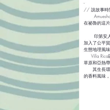
-
// 說故事時
       Amuesha是祕魯當地亞歷⼭的一種語言，同屬印第安文化，他們的祖先居住
在祕魯的這⽚
       印第安人對他們的土地非常的崇敬，莊園主人為了保護她們的生態元素，而
加入了公平
生態地理風味的
     Villa Rica區位於安地斯山脈東坡，雨量充沛，氣侯溫和。與乾旱季節的熱帶大
草原和亞熱
      其生長環境及日曬處理法讓愛茉莎擁有優異的酒香底蘊、帶有甜感且香氣濃郁
的香料風味