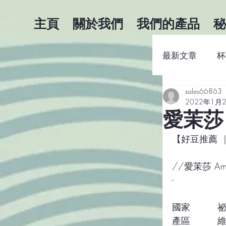
主頁
關於我們
我們的產品
秘
最新文章
杯
sales66863
咖啡商業知
2022年1月
愛茉莎 
【好豆推薦  
//愛茉莎 Am
-
國家　　　祕魯(
產區　　　維拉瑞卡(