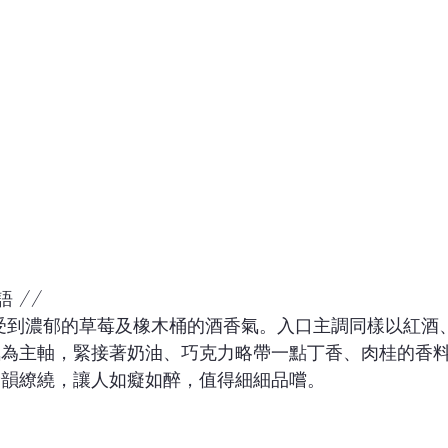
語 //
氣為主軸，緊接著奶油、巧克力略帶一點丁香、肉桂的香
餘韻繚繞，讓人如癡如醉，值得細細品嚐。