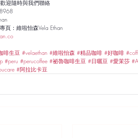
歡迎隨時與我們聯絡 
8968 
han 
絲專頁：維啦怡森Vela Ethan
an.co
咖啡生豆
#velaethan
#維啦怡森
#精品咖啡
#好咖啡
#coff
op
#peru
#perucoffee
#祕魯咖啡生豆
#日曬豆
#愛茉莎 #Am
oucare
#阿拉比卡豆