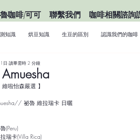
魯咖啡/可可
聯繫我們
咖啡相關諮詢
測知識
烘豆知識
生豆的區別
認識我們的咖啡
識
咖啡知識
關於祕魯
最新消息
21日
讀畢需時 2 分鐘
Amuesha
| 維啦怡森嚴選 】
uesha// 祕魯 維拉瑞卡 日曬
Peru) 
Villa Rica)     