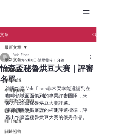
文章
最新文章
Vela Ethan
最新文章
2022年9月8日
讀畢需時 1 分鐘
怡森盃秘魯烘豆大賽 | 評審
杯測知識
名單
烘豆知識
維啦怡森 Vela Ethan非常榮幸能邀請到在
生豆的區別
咖啡領域面面俱到的專業評審團隊，來
認識我們的咖啡
參與怡森盃秘魯烘豆大賽評選。
評審們將遵循嚴謹的杯測評選標準，評
咖啡商業知識
鑑出怡森盃秘魯烘豆大賽的優秀作品。
咖啡知識
關於祕魯