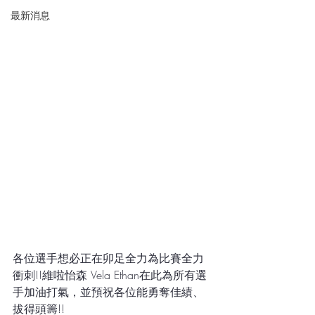
最新消息
各位選手想必正在卯足全力為比賽全力
衝刺!!維啦怡森 Vela Ethan在此為所有選
手加油打氣，並預祝各位能勇奪佳績、
拔得頭籌!!