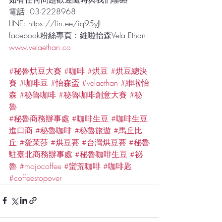
電話: 03-2228968 
LINE: https://lin.ee/iq95yJL
facebook粉絲專頁：維啦怡森Vela Ethan
www.velaethan.co
#秘魯烘豆大賽
#咖啡
#烘豆
#烘豆總決
賽
#咖啡豆
#怡森盃
#velaethan
#維啦怡
森
#秘魯咖啡
#秘魯咖啡創意大賽
#秘
魯
#秘魯商務辦事處
#咖啡生豆
#咖啡生豆
進口商
#秘魯咖啡
#秘魯旅遊
#馬丘比
丘
#愛茉莎
#烘豆賽
#台灣烘豆賽
#秘魯
駐臺北商務辦事處
#秘魯咖啡生豆
#祕
魯
#mojocoffee
#蠻荒咖啡
#咖啡匙
#coffeestopover