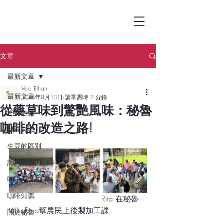
文章
最新文章
Vela Ethan
最新文章
2025年8月13日
讀畢需時 2 分鐘
從藥草味到驚艷風味：秘魯
杯測知識
咖啡的改造之路!
烘豆知識
生豆的區別
認識我們的咖啡
咖啡商業知識
咖啡知識
                                      Rita 在秘魯
Villa Rica幫農民上後製加工課
關於祕魯