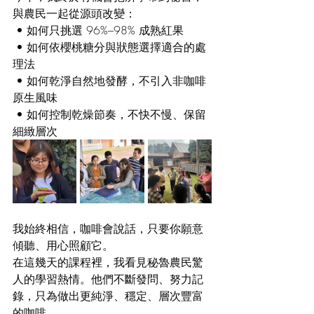
與農民一起從源頭改變：
 • 如何只挑選 96%–98% 成熟紅果
 • 如何依櫻桃糖分與狀態選擇適合的處
理法
 • 如何乾淨自然地發酵，不引入非咖啡
原生風味
 • 如何控制乾燥節奏，不快不慢、保留
細緻層次
我始終相信，咖啡會說話，只要你願意
傾聽、用心照顧它。
在這幾天的課程裡，我看見秘魯農民驚
人的學習熱情。他們不斷發問、努力記
錄，只為做出更純淨、穩定、層次豐富
的咖啡。