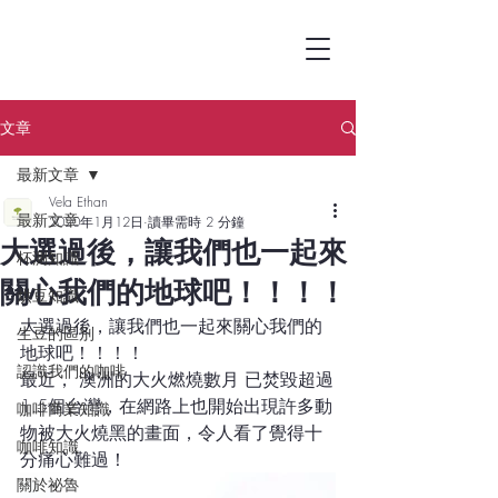
文章
最新文章
Vela Ethan
最新文章
2020年1月12日
讀畢需時 2 分鐘
大選過後，讓我們也一起來
杯測知識
關心我們的地球吧！！！！
烘豆知識
大選過後，讓我們也一起來關心我們的
生豆的區別
地球吧！！！！
認識我們的咖啡
最近， 澳洲的大火燃燒數月 已焚毀超過
1.5個台灣，在網路上也開始出現許多動
咖啡商業知識
物被大火燒黑的畫面，令人看了覺得十
咖啡知識
分痛心難過！
關於祕魯