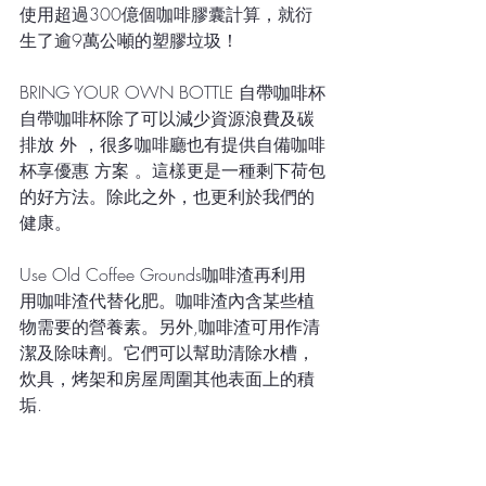
使用超過300億個咖啡膠囊計算，就衍
生了逾9萬公噸的塑膠垃圾！
BRING YOUR OWN BOTTLE 自帶咖啡杯
自帶咖啡杯除了可以減少資源浪費及碳
排放 外 ，很多咖啡廳也有提供自備咖啡
杯享優惠 方案 。這樣更是一種剩下荷包
的好方法。除此之外，也更利於我們的
健康。
Use Old Coffee Grounds咖啡渣再利用
用咖啡渣代替化肥。咖啡渣內含某些植
物需要的營養素。另外,咖啡渣可用作清
潔及除味劑。它們可以幫助清除水槽，
炊具，烤架和房屋周圍其他表面上的積
垢.