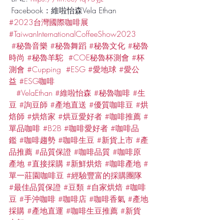
 Facebook：維啦怡森Vela Ethan   
#2023台灣國際咖啡展
#TaiwanInternationalCoffeeShow2023
#秘魯音樂
#秘魯舞蹈
#秘魯文化
#秘魯
時尚
#秘魯羊駝
#COE秘魯杯測會
#杯
測會
#Cupping
#ESG
#愛地球
#愛公
益
#ESG咖啡
#VelaEthan
#維啦怡森
#秘魯咖啡
#生
豆
#詢豆師
#產地直送
#優質咖啡豆
#烘
焙師
#烘焙家
#烘豆愛好者
#咖啡推薦
#
單品咖啡
#B2B
#咖啡愛好者
#咖啡品
鑑
#咖啡趨勢
#咖啡生豆
#新貨上市
#產
品推薦
#品質保證
#咖啡品質
#咖啡原
產地
#直接採購
#新鮮烘焙
#咖啡產地
#
單一莊園咖啡豆
#經驗豐富的採購團隊
#最佳品質保證
#豆類
#自家烘焙
#咖啡
豆
#手沖咖啡
#咖啡店
#咖啡香氣
#產地
採購
#產地直運
#咖啡生豆推薦
#新貨