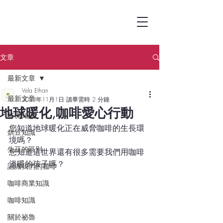
文章
最新文章
Vela Ethan
最新文章
2023年11月1日
讀畢需時 2 分鐘
地球暖化,咖啡愛心行動
杯測知識
您知道地球暖化正在威脅咖啡的生長環
烘豆知識
境嗎？
生豆的區別
您知道這世界還有很多需要我們用咖啡
溫暖的孩子嗎？
認識我們的咖啡
咖啡商業知識
咖啡知識
關於祕魯