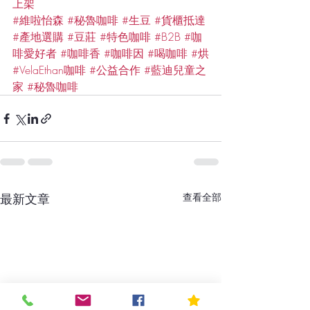
上架
#維啦怡森
#秘魯咖啡
#生豆
#貨櫃抵達
#產地選購
#豆莊
#特色咖啡
#B2B
#咖
啡愛好者
#咖啡香
#咖啡因
#喝咖啡
#烘
#VelaEthan咖啡
#公益合作
#藍迪兒童之
家
#秘魯咖啡
最新文章
查看全部