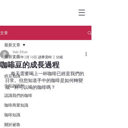
文章
最新文章
Vela Ethan
最新文章
2022年3月16日
讀畢需時 2 分鐘
咖啡豆的成長過程
杯測知識
    每天需要喝上一杯咖啡已經是我們的
烘豆知識
日常。但您知道手中的咖啡是如何轉變
生豆的區別
成一杯可以喝的咖啡嗎？
認識我們的咖啡
咖啡商業知識
咖啡知識
關於祕魯