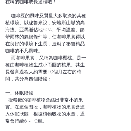
在喝的咖啡成長過程吧！！
    咖啡豆的風味及質量大多取決於其種
植環境。以秘魯來說，安地斯山脈的高
海拔、亞馬遜佔地60%、平均溫差、熱
帶雨林的氣候條件等，使咖啡果實得以
在良好的環境下生長，造就了祕魯精品
咖啡的不凡風味。
    而咖啡果實，又稱為咖啡櫻桃。是一
種由咖啡植物生成小而圓的核果。其生
長發育過程大約需要10個月左右的時
間，共分為四個階段：
一、休眠階段
  授粉後的咖啡植物會結出非常小的果
實。在這個階段，咖啡植物的果實會進
入休眠狀態，根據植物吸收的水量，通
常會持續6～10週。