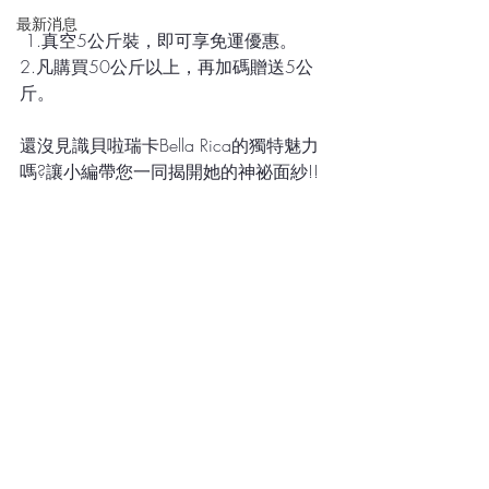
最新消息
 1.真空5公斤裝，即可享免運優惠。
2.凡購買50公斤以上，再加碼贈送5公
斤。
還沒見識貝啦瑞卡Bella Rica的獨特魅力
嗎?讓小編帶您一同揭開她的神祕面紗!!