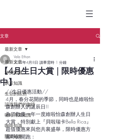
文章
最新文章
Vela Ethan
最新文章
2022年4月8日
讀畢需時 1 分鐘
【4月生日大賞 | 限時優惠
杯測知識
中】
烘豆知識
//生日優惠活動//
生豆的區別
4月，春分花開的季節，同時也是維啦怡
認識我們的咖啡
森創辦人的誕辰日!!
為了歡慶一年一度維啦怡森創辦人生日
咖啡商業知識
大賞，特別獻上『貝啦瑞卡Bella Rica』
咖啡知識
超值優惠來與您共襄盛舉，限時優惠方
關於祕魯
案即刻開跑：