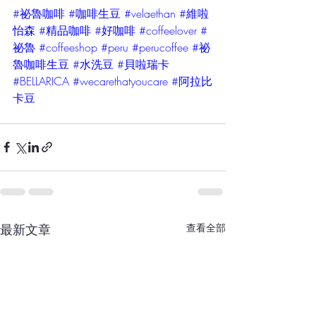
#祕魯咖啡
#咖啡生豆
#velaethan
#維啦
怡森
#精品咖啡
#好咖啡
#coffeelover
#
祕魯
#coffeeshop
#peru
#perucoffee
#祕
魯咖啡生豆
#水洗豆
#貝啦瑞卡
#BELLARICA
#wecarethatyoucare
#阿拉比
卡豆
最新文章
查看全部