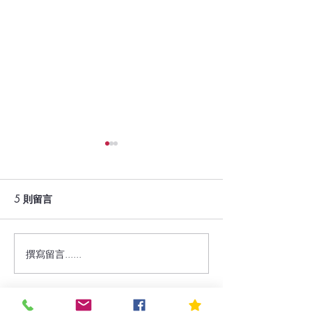
🎉 Vela Etha
🎉
我們非常興奮地宣布，
5 則留言
Ethan 將參加 20
士頓的 SCA 國際
迎來到我們的 Roaster
撰寫留言......
從藥草味到驚艷風味：秘
攤位 ，品嚐來自
魯咖啡的改造之路!
生豆風味，這些咖
最新
Cajamarca、Junín