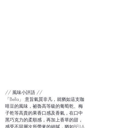
// 風味小評語 //
「Bella」 意旨氣質非凡，就猶如這支咖
啡豆的風味，祕魯高等級的葡萄乾、梅
子乾等高貴的果香口感及香氣，在口中
黑巧克力的柔順感，再加上香草的甜，
感受不同層次所帶來的細膩，猶如BELLA