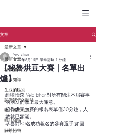
文章
最新文章
Vela Ethan
最新文章
2022年8月15日
讀畢需時 1 分鐘
【秘魯烘豆大賽 | 名單出
杯測知識
爐】
烘豆知識
生豆的區別
維啦怡森 Vela Ethan對所有關注本屆賽事
認識我們的咖啡
的朋友們致上最大謝意。
秘魯烘豆大賽的報名表單僅30分鐘，人
咖啡商業知識
數就已額滿。
咖啡知識
恭喜前80名成功報名的參賽選手(如圖
關於祕魯
一)!!