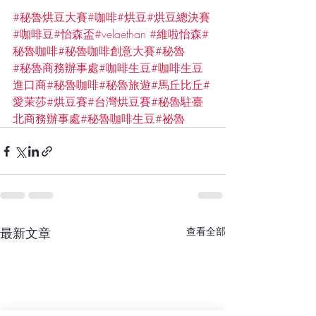
#秘魯烘豆大賽
#咖啡
#烘豆
#烘豆總決賽
#咖啡豆
#怡森盃
#velaethan
#維啦怡森
#
秘魯咖啡
#秘魯咖啡創意大賽
#秘魯
#秘魯商務辦事處
#咖啡生豆
#咖啡生豆
進口商
#秘魯咖啡
#秘魯旅遊
#馬丘比丘
#
愛茉莎
#烘豆賽
#台灣烘豆賽
#秘魯駐臺
北商務辦事處
#秘魯咖啡生豆
#祕魯
最新文章
查看全部