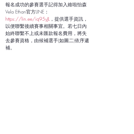
報名成功的參賽選手記得加入維啦怡森 
Vela Ethan官方LINE：
https://lin.ee/iq95yJL
，提供選手資訊，
以便聯繫後續賽事相關事宜。若七日內
始終聯繫不上或未匯款報名費用，將失
去參賽資格，由候補選手(如圖二)依序遞
補。