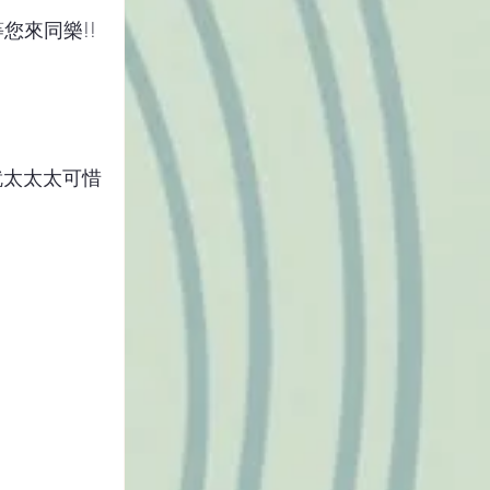
您來同樂!!
就太太太可惜
）