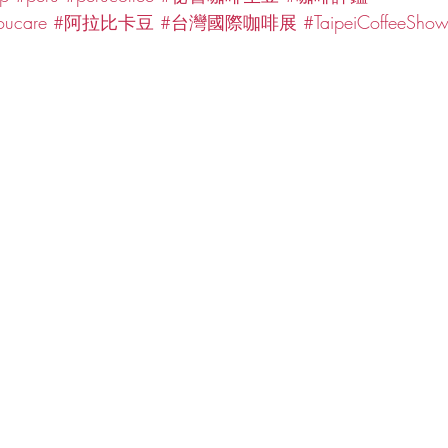
oucare
#阿拉比卡豆
#台灣國際咖啡展
#TaipeiCoffeeSho