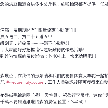
論您的烘豆機適合烘多少公斤數，維啦怡森都有提供，任
滿，展期期間有””限量優惠心動價””!!!
買五送二、買二十五送五!!!
超級划算，超級俗~~~~~還不心動嗎?!
，大家請好好把握這個超級難得的優惠活動!
到維啦怡森的展位(位置：N404)上，快來搶購吧!!!
怡森展位，在我們的形象牆和我們的祕魯國寶大羊駝一起
記 
#wecarethatyoucare
，工作人員確認後即可獲得來自
祕魯絨毛鑰匙圈(心型、天竺鼠)、祕魯行李吊牌、迷你羊
千萬不要錯過維啦怡森的展位(位置：N404)!!