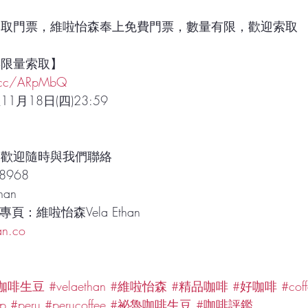
索取門票，維啦怡森奉上免費門票，數量有限，歡迎索取
票限量索取】
l.cc/ARpMbQ
月18日(四)23:59 
題歡迎隨時與我們聯絡
8968
han
絲專頁：維啦怡森Vela Ethan
an.co
咖啡生豆
#velaethan
#維啦怡森
#精品咖啡
#好咖啡
#coff
op
#peru
#perucoffee
#祕魯咖啡生豆
#咖啡評鑑