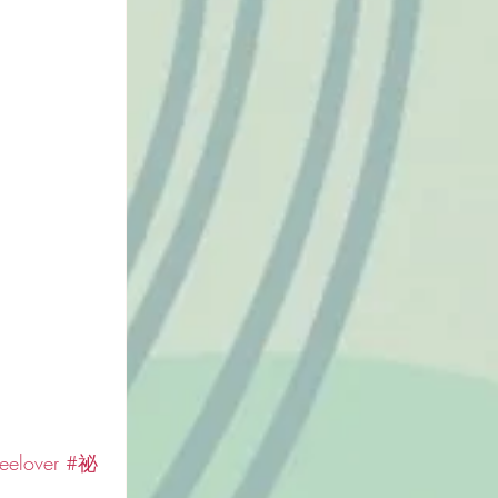
eelover
#祕