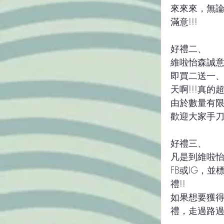
來來來，無
滿意!!!
好禮二、
維啦怡森誠意滿
即買二送一、
天啊!!!真的
由於數量有限
歡迎大家手刀
好禮三、
凡是到維啦
FB或IG，並標
禮!!
如果想要獲得
禮，走過路過