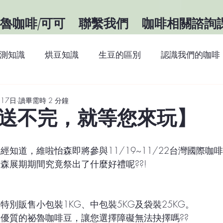
魯咖啡/可可
聯繫我們
咖啡相關諮詢
測知識
烘豆知識
生豆的區別
認識我們的咖啡
識
咖啡知識
關於祕魯
最新消息
月17日
讀畢需時 2 分鐘
送不完，就等您來玩】
經知道，維啦怡森即將參與11/19~11/22台灣國際咖啡展
森展期期間究竟祭出了什麼好禮呢??!
特別販售小包裝1KG、中包裝5KG及袋裝25KG。
優質的祕魯咖啡豆，讓您選擇障礙無法抉擇嗎??