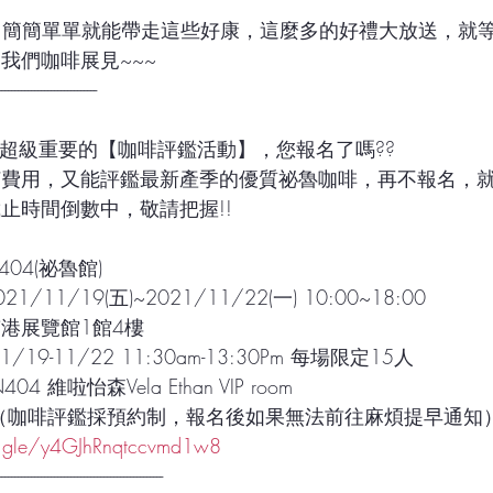
ASY!!簡簡單單就能帶走這些好康，這麼多的好禮大放送，就等
我們咖啡展見~~~
------------------------------
!!!超級重要的【咖啡評鑑活動】，您報名了嗎??
何費用，又能評鑑最新產季的優質祕魯咖啡，再不報名，
截止時間倒數中，敬請把握!!
04(祕魯館)
/11/19(五)~2021/11/22(一) 10:00~18:00
港展覽館1館4樓
19-11/22 11:30am-13:30Pm 每場限定15人 
4 維啦怡森Vela Ethan VIP room 
（咖啡評鑑採預約制，報名後如果無法前往麻煩提早通知
s.gle/y4GJhRnqtccvmd1w8
--------------------------------------------------