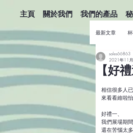
主頁
關於我們
我們的產品
秘
最新文章
杯
sales66863
咖啡商業知
2021年11
【好禮
相信很多人已
來看看維啦怡
好禮一、
我們展場期間
還在苦惱太多