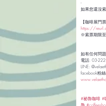
-
如果您還沒
【咖啡展門
https://reur
※索票期限至11
如有任何問
電話: 03-222
LINE: @velaet
facebook粉
www.velaeth
#祕魯咖啡
#
魯
#coffeesh