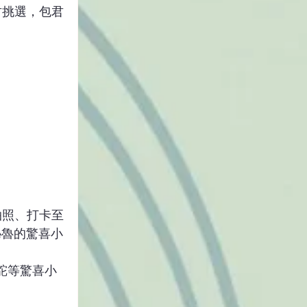
君挑選，包君
拍照、打卡至
秘魯的驚喜小
駝等驚喜小