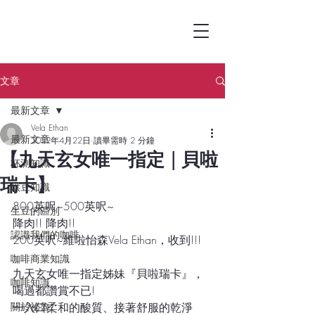
文章
最新文章
Vela Ethan
最新文章
2022年4月22日
讀畢需時 2 分鐘
【九天玄女唯一指定 | 貝啦
杯測知識
瑞卡】
烘豆知識
800英呎~500英呎~
生豆的區別
降肉!! 降肉!!
認識我們的咖啡
200英呎~維啦怡森Vela Ethan，收到!!!
咖啡商業知識
九天玄女唯一指定姊妹『貝啦瑞卡』，
咖啡知識
喝過都讚賞不已!
關於祕魯
一入口柔和的酸質、接著舒服的乾淨