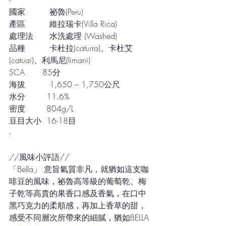
國家　　　祕魯(Peru) 
產區　　　維拉瑞卡(Villa Rica)
處理法　　水洗處理 (Washed)
品種　　　卡杜拉(caturra)、卡杜艾
(catuai)、利馬尼(limani)
SCA       85分
海拔　　　1,650 – 1,750公尺
水分　　  11.6%
密度　　  804g/L
豆目大小  16-18目
-
//風味小評語//
「Bella」 意旨氣質非凡，就猶如這支咖
啡豆的風味，祕魯高等級的葡萄乾、梅
子乾等高貴的果香口感及香氣，在口中
黑巧克力的柔順感，再加上香草的甜，
感受不同層次所帶來的細膩，猶如BELLA