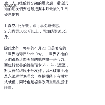
度、入口後酸甜交融的層次感，還沒試
最新消息
過的朋友們要趕緊把握本月最後的生日
優惠倒數：
1.真空5公斤裝，即可享免運優惠。
2.凡購買50公斤以上，再加碼贈送5公
斤。
除此之外，每年的4 月22 日是著名的
「世界地球日Earth Day」。世界各地的
人們都為這顆美麗的地球盡一份心力。
而位於秘魯的維拉瑞卡(Villa Rica)產區，
對大自然環境十分友好，以不破壞土地
及永續經營為理念，多採樹蔭下有機方
式栽種，同時也是祕魯政府重點生態保
護區。