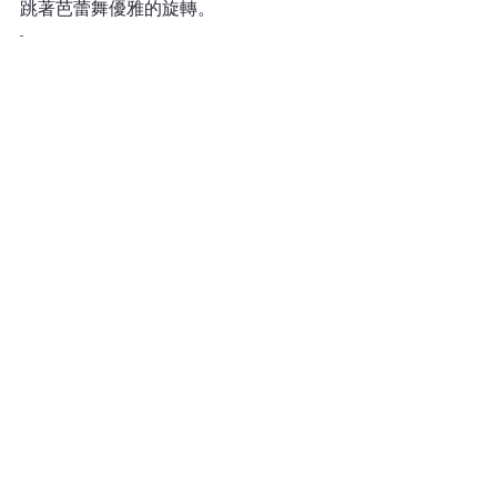
跳著芭蕾舞優雅的旋轉。
-