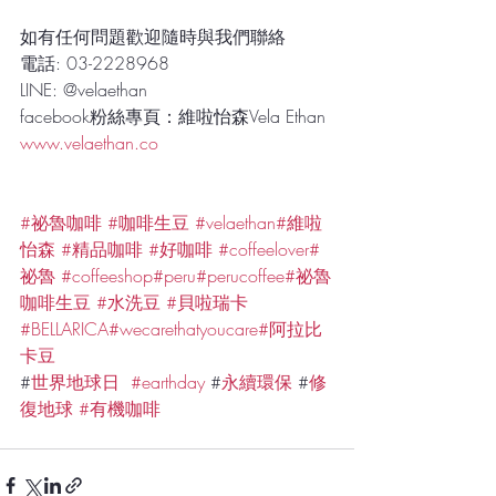
如有任何問題歡迎隨時與我們聯絡
電話: 03-2228968
LINE: @velaethan
facebook粉絲專頁：維啦怡森Vela Ethan
www.velaethan.co
#祕魯咖啡
#咖啡生豆
#velaethan
#維啦
怡森
#精品咖啡
#好咖啡
#coffeelover
#
祕魯
#coffeeshop
#peru
#perucoffee
#祕魯
咖啡生豆
#水洗豆
#貝啦瑞卡
#BELLARICA
#wecarethatyoucare
#阿拉比
卡豆
#
世界地球日
#earthday
 #
永續環保
 #
修
復地球
#有機咖啡