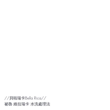
//貝啦瑞卡Bella Rica//
祕魯 維拉瑞卡 水洗處理法
-