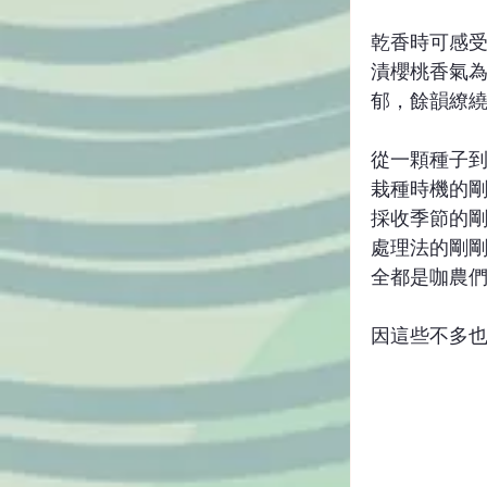
乾香時可感
漬櫻桃香氣
郁，餘韻繚
從一顆種子
栽種時機的
採收季節的
處理法的剛
全都是咖農
因這些不多