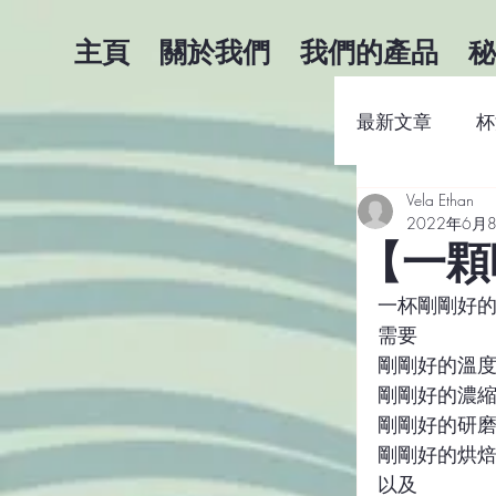
主頁
關於我們
我們的產品
秘
最新文章
杯
Vela Ethan
咖啡商業知
2022年6月
【一顆
一杯剛剛好
需要
剛剛好的溫
剛剛好的濃
剛剛好的研
剛剛好的烘
以及