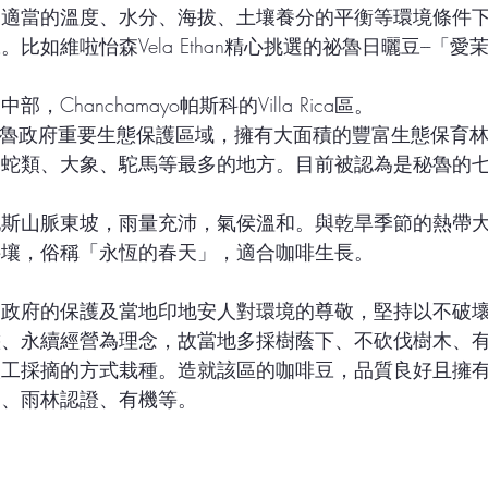
，適當的溫度、水分、海拔、土壤養分的平衡等環境條件
比如維啦怡森Vela Ethan精心挑選的祕魯日曬豆---「愛
，Chanchamayo帕斯科的Villa Rica區。
Rica是祕魯政府重要生態保護區域，擁有大面積的豐富生態保育
、蛇類、大象、駝馬等最多的地方。目前被認為是秘魯的
地斯山脈東坡，雨量充沛，氣侯溫和。與乾旱季節的熱帶
接壤，俗稱「永恆的春天」，適合咖啡生長。
因政府的保護及當地印地安人對環境的尊敬，堅持以不破
態、永續經營為理念，故當地多採樹蔭下、不砍伐樹木、
人工採摘的方式栽種。造就該區的咖啡豆，品質良好且擁
易、雨林認證、有機等。