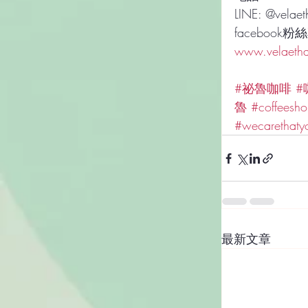
LINE: @velaet
facebook粉
www.velaeth
#祕魯咖啡
#
魯
#coffeesh
#wecarethaty
最新文章