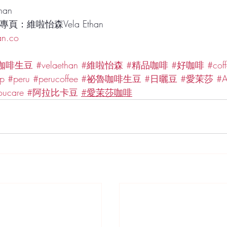
han
絲專頁：維啦怡森Vela Ethan
an.co
咖啡生豆
#velaethan
#維啦怡森
#精品咖啡
#好咖啡
#coff
op
#peru
#perucoffee
#祕魯咖啡生豆
#日曬豆
#愛茉莎
#A
oucare
#阿拉比卡豆
#愛茉莎咖啡