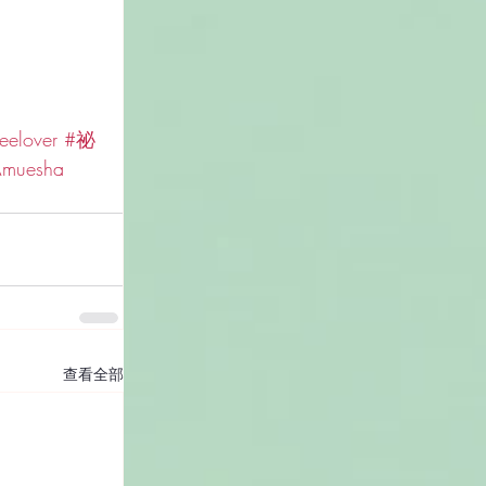
eelover
#祕
muesha
查看全部