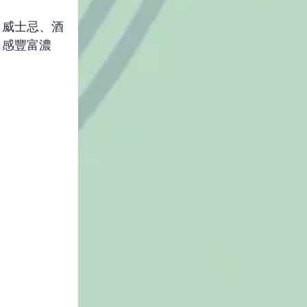
、威士忌、酒
口感豐富濃