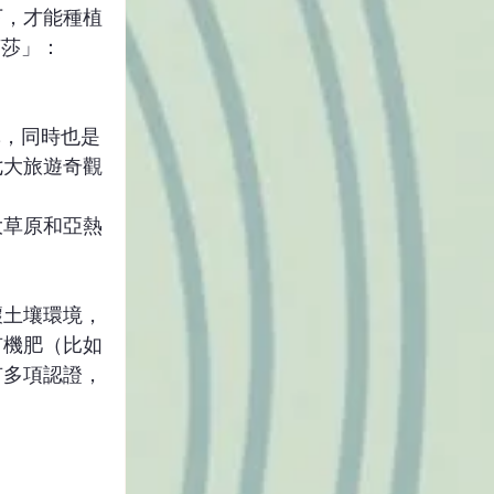
下，才能種植
茉莎」：
林，同時也是
七大旅遊奇觀
大草原和亞熱
壞土壤環境，
有機肥（比如
有多項認證，