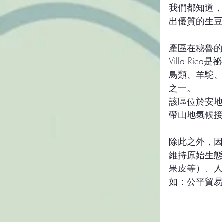
我們都知道
出優質的生豆。
產區在秘魯的中部
Villa 
鳥類、羊駝
之一。
該區位於安
帶山地氣候
除此之外，
維持原始生
果皮等）、
如：公平貿