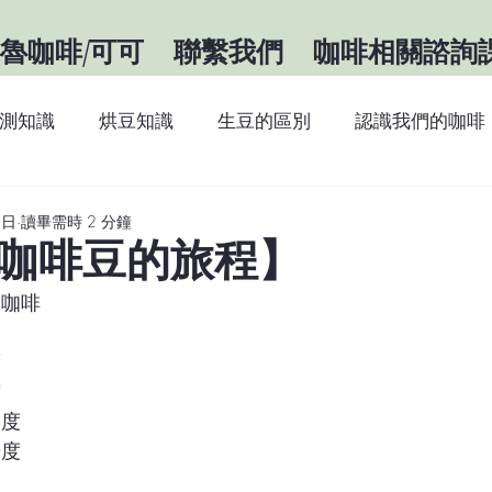
魯咖啡/可可
聯繫我們
咖啡相關諮詢
測知識
烘豆知識
生豆的區別
認識我們的咖啡
識
咖啡知識
關於祕魯
最新消息
8日
讀畢需時 2 分鐘
咖啡豆的旅程】
的咖啡
度
縮
磨度
焙度